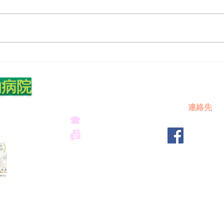
も…
が予
『犬の病気』の中には致死率がほ
ペッ
ぼ100%と恐ろしい病気も…
使の
始
物病院
連絡先
☎
045-914-
7920
914792
8-18
📠
045-914-7921
http:/