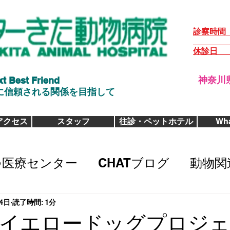
診察時間 火-
日・祝 9:
休診日
xt Best Friend
神奈川県
次に信頼される関係を目指して
アクセス
スタッフ
往診・ペットホテル
Wha
つ医療センター
CHATブログ
動物関
4日
読了時間: 1分
イエロードッグプロジ