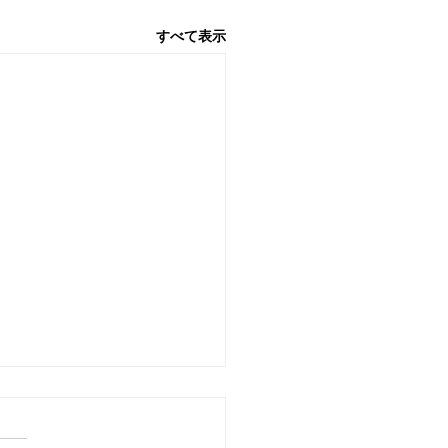
すべて表示
ト終活のためのアイテム
使のたまご製作キット」