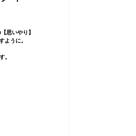
の【思いやり】
ますように。
す。 