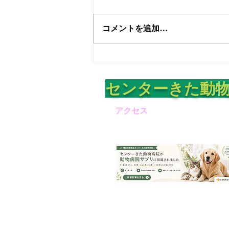
口に注意
ペット口実にLINEアカウント乗
っ取り 外部SNS使った手口に
コメントを追加…
注意 2024年05月18日 ITmedia
NEWS ペットを口実にLINEアカ
ウントを乗っ取る手口を確認した
として、LINEの公式Xアカウント
が5月17日に注意を呼び掛けた。
​センターきた動
他のSNSで「かわいいと思うペ
ット...
アクセス
〒224-0003
​横浜市都筑区
中川中央1-3
登録番号：83-022
登録年月日：H19.01.24
有効年月日：R9.01.23
動物取扱責任者：岩尾 琢