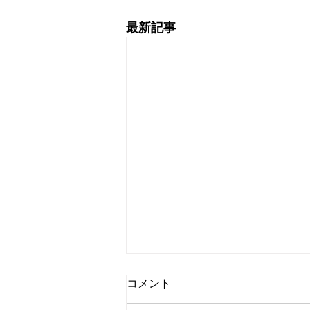
最新記事
ペット口実にLINEアカウント
コメント
乗っ取り 外部SNS使った手