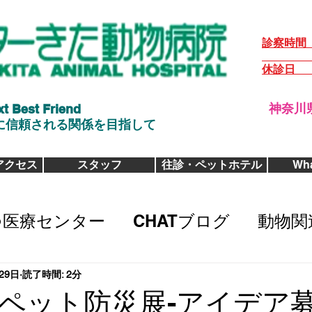
診察時間 火-
日・祝 9:
休診日
xt Best Friend
神奈川県
次に信頼される関係を目指して
アクセス
スタッフ
往診・ペットホテル
Wha
つ医療センター
CHATブログ
動物関
29日
読了時間: 2分
ペット防災展-アイデア募