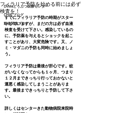
フィラリア予防を始める前には必ず
DVMsどうぶつ医療センター
検査を！
CHATブログ
すでにフィラリア予防の時期がスター
トしていますが、まだの方は必ず血液
動物関連ブログ
検査を受けて下さい。感染しているの
に、予防薬を与えるとショックを起こ
すことがあり、大変危険です。又、ノ
ミ・マダニの予防も同時に始めましょ
う。
フィラリア予防は最後が肝心です。蚊
がいなくなってからも１ヶ月、つまり
１２月まできっちり行っておかないと
運悪く感染してしまうことがありま
す。最後まできっちりと予防して下さ
い。
詳しくはセンターきた動物病院来院時