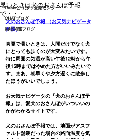
暑いときは犬のおさんぽ予報
DVMsどうぶつ医療センター
で・・・
CHATブログ
犬のおさんぽ予報 （お天気ナビゲータ
参照）
動物関連ブログ
真夏で暑いときは、人間だけでなく犬
にとっても歩くのが大変みたいです。
特に周囲の気温が高い午後12時から午
後15時まではやめた方がいいみたいで
す。まあ、朝早くや夕方遅くに散歩し
たほうがいいでしょう。
お天気ナビゲータの『犬のおさんぽ予
報』は、愛犬のおさんぽがいついいの
かがわかるサイトです。
犬のおさんぽ予報では、地面がアスフ
ァルト舗装だった場合の路面温度を気