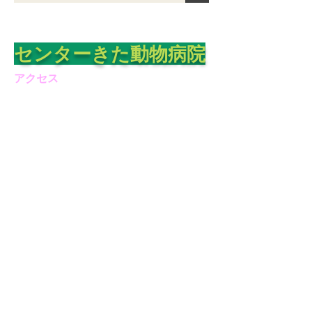
​センターきた動物病院
アクセス
〒224-0003
​横浜市都筑区
中川中央1-38-18
☎
045-914-
7920
📠
045-914-7921
登録番号：83-022
登録年月日：H19.01.24
有効年月日：R9.01.23
動物取扱責任者：岩尾 琢
連絡先
9147920@gmail.com