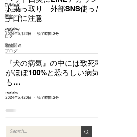
DVMsど
ト乗っ取り 外部SNS使った
うぶつ医
療センタ
手口に注意
ー
iwataku
CHATブ
2024年5月22日
読了時間: 2分
ログ
動物関連
ブログ
『犬の病気』の中には致死率
がほぼ100%と恐ろしい病気
も…
iwataku
2024年5月20日
読了時間: 2分