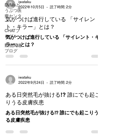
iwataku
DVMsど
2022年10月5日
読了時間: 2分
うぶつ医
療センタ
気がつけば進行している 「サイレン
ー
ト・キラー」とは？
CHATブ
ログ
気がつけば進行している 「サイレント・キ
ラー」とは？
動物関連
ブログ
iwataku
2022年9月24日
読了時間: 2分
ある日突然毛が抜ける!? 誰にでも起こ
りうる皮膚疾患
ある日突然毛が抜ける!? 誰にでも起こりう
る皮膚疾患